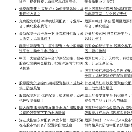
证券：稳健投资，助你实现财富增长。
投资赢取巨大收益!
低息配资开户 灾配资：如何规避风险，提
线上股票配资官网 解锁财富
升投资收益？
券配资官网，助您投资无忧
免息配资炒股 牛哄哄股票配资：专业平
股票100杠杆平台 通州区股票
台，助您股市腾飞！
平台，助您掘金！
最新配资平台推荐一下 股票杠杆炒股：放
证券配资官网 股票杠杆平台
大收益，风险几何？
风险几何？
配资资深配资门户 巨牛配资：专业股票配
最安全的配资平台 股票交易
资平台，助您牛市掘金！
股，轻松盈利
中国十大靠谱配资平台 沪深配策略：揭秘
股票杠杆5倍 开天时代：科技
股市投资的黄金搭档，把握沪深两市的联
来，开启全新纪元
动机遇
股市配资杠杆是什么意思 资
子恒：揭秘智能资产配置新策
股票配资怎么操作 期货配资整顿：规范市
什么叫用杠杆炒股 匯聚信投
场，防范风险
台，助您财富增值
股票配资对比 优速配资：极速融资，助您
线上配资专业平台 数据视角
把握投资先机！
资金与产品设计机会与挑战
国内配资 股票配资在港股市场在指数反复
股票配资是怎么收费的 数据
拉锯阶段背景下下的市场情绪
段股票杠杆与数据观察实践路
深证成指鑫东财配资 深度专栏：股票配资
股票 加杠杆 2025年以来A股
在港股市场的资产配置阶段性观察
博弈格局的阶段中配资炒股的