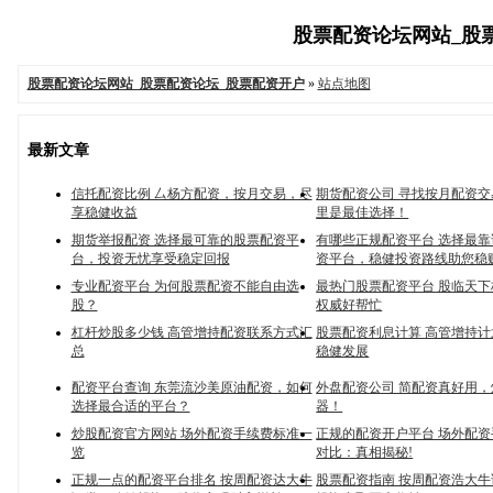
股票配资论坛网站_股票配
股票配资论坛网站_股票配资论坛_股票配资开户
»
站点地图
最新文章
信托配资比例 厶杨方配资，按月交易，尽
期货配资公司 寻找按月配资
享稳健收益
里是最佳选择！
期货举报配资 选择最可靠的股票配资平
有哪些正规配资平台 选择最
台，投资无忧享受稳定回报
资平台，稳健投资路线助您稳
专业配资平台 为何股票配资不能自由选
最热门股票配资平台 股临天
股？
权威好帮忙
杠杆炒股多少钱 高管增持配资联系方式汇
股票配资利息计算 高管增持
总
稳健发展
配资平台查询 东莞流沙美原油配资，如何
外盘配资公司 简配资真好用
选择最合适的平台？
器！
炒股配资官方网站 场外配资手续费标准一
正规的配资开户平台 场外配
览
对比：真相揭秘!
正规一点的配资平台排名 按周配资达大牛
股票配资指南 按周配资浩大