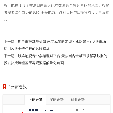
就可能在 1–3个交易日内放大此前数周甚至数月累积的风险。投资
者需要结合自身的风险 承受能力、盈利目标与回撤容忍度，再反推
合
期货市场基础知识 已完成策略定型的成熟账户在A股市场
上一篇：
运用炒股十倍杠杆的风险指标
股票配资专业票据理财平台 聚焦国内金融市场移动炒股的
下一篇：
投资决策流程基于客观数据的量化刻画
行情指数
上证走势
深证走势
创业走势