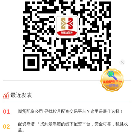
最近发表
01
期货配资公司 寻找按月配资交易平台？这里是最佳选择！
配资靠谱 「找到最靠谱的线下配资平台，安全可靠，稳健收
02
益」