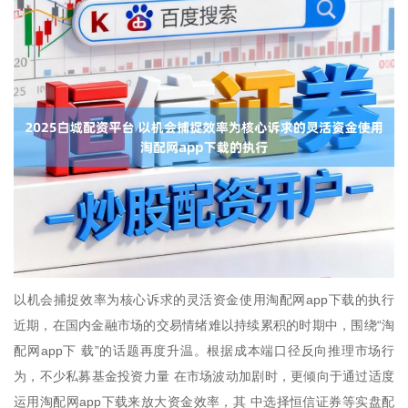
以机会捕捉效率为核心诉求的灵活资金使用淘配网app下载的执行
近期，在国内金融市场的交易情绪难以持续累积的时期中，围绕“淘
配网app下 载”的话题再度升温。根据成本端口径反向推理市场行
为，不少私募基金投资力量 在市场波动加剧时，更倾向于通过适度
运用淘配网app下载来放大资金效率，其 中选择恒信证券等实盘配