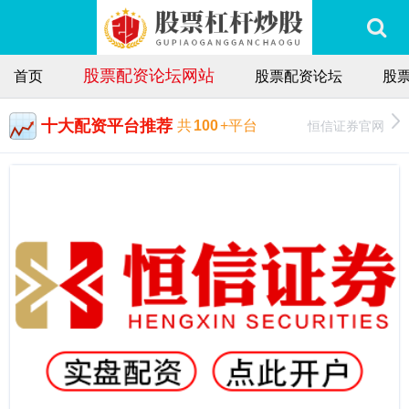
股票配资论坛网站
首页
股票配资论坛
股
十大配资平台推荐
恒信证券官网
共
100
+平台