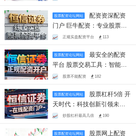
配资资深配资
股票配资论坛网站
门户 巨牛配资：专业股票配
资平台，助您牛市掘金！
正规实盘配资平台
113
最安全的配资
股票配资论坛网站
平台 股票交易工具：智能选
股，轻松盈利
股票不能配资
182
股票杠杆5倍 开
股票配资论坛网站
天时代：科技创新引领未
来，开启全新纪元
炒股杠杆最高几倍
190
股票网上配资
股票配资论坛网站