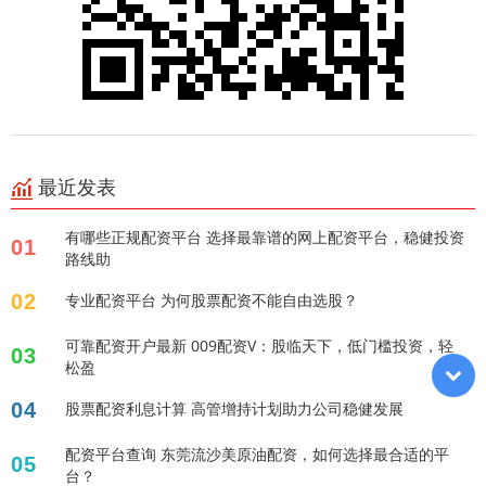
最近发表
有哪些正规配资平台 选择最靠谱的网上配资平台，稳健投资
01
路线助
02
专业配资平台 为何股票配资不能自由选股？
可靠配资开户最新 009配资V：股临天下，低门槛投资，轻
03
松盈
04
股票配资利息计算 高管增持计划助力公司稳健发展
配资平台查询 东莞流沙美原油配资，如何选择最合适的平
05
台？