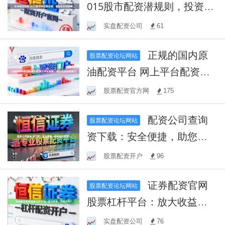
015股市配资潜规则，投资者
纷纷跳楼
实盘配资公司
61
正规的国内原
股票配资论坛网站
油配资平台 网上平台配资：
放大你的投资潜力
股票配资官方网
175
配资公司查询
股票配资论坛网站
资下载：安全便捷，助您轻
松投资！
股票配资开户
96
证券配资官网
股票配资论坛网站
股票杠杆平台：放大收益，
风险几何？
实盘配资公司
76