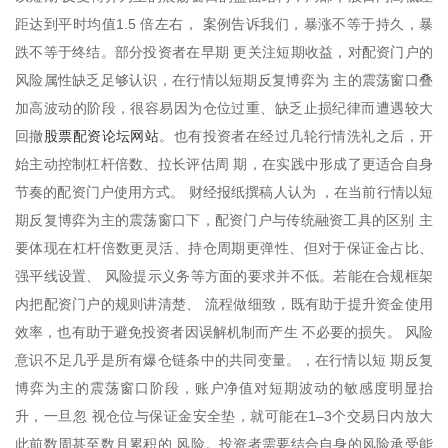
距达到平时均值1.5 倍左右， 案例告诉我们，暴涨不等于持久，暴
跌不等于终结。部分投资者在早期 更关注短期收益，对配资门户的
风险属性缺乏足够认识，在行情以短期反复博弈为 主的震荡窗口叠
加高波动的阶段，很容易因为仓位过重、缺乏止损纪律而遭遇较大
股票配资论坛网站
回撤
。也有投资者在经过几轮行情洗礼之后，开
始主动控制杠杆倍数、拉长评估周 期，在实践中形成了更适合自身
节奏的配资门户使用方式。 财经报纸撰稿人认为 ，在当前行情以短
期反复博弈为主的震荡窗口下，配资门户与传统融资工具的区别 主
要体现在杠杆倍数更灵活、持仓周期更弹性、但对于保证金占比、
强平线设置、 风险提示义务等方面的要求并不低。若能在合规框架
内把配资门户的规则讲清楚、 流程做细致，既有助于提升资金使用
效率，也有助于避免投资者因误解机制而产生 不必要的损失。 风险
意识不足几乎是所有爆仓链条中的共同变量。，在行情以短 期反复
博弈为主的震荡窗口阶段，账户净值对短期波动的敏感度明显抬
升，一旦忽 视仓位与保证金安全垫，就可能在1–3个交易日内放大
此前数周甚至数月累积的 风险。投资者需要结合自身的风险承受能