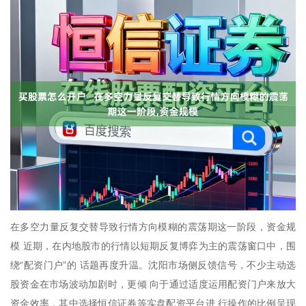
在多空力量反复交替导致行情方向模糊的震荡期这一阶段，资金规
模 近期，在内地股市的行情以短期反复博弈为主的震荡窗口中，围
绕“配资门户”的 话题再度升温。沈阳市场侧反馈信号，不少主动选
股资金在市场波动加剧时，更倾 向于通过适度运用配资门户来放大
资金效率，其中选择恒信证券等实盘配资平台进 行操作的比例呈现