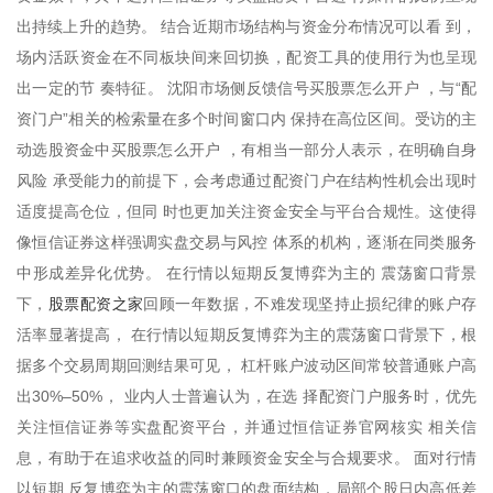
出持续上升的趋势。 结合近期市场结构与资金分布情况可以看 到，
场内活跃资金在不同板块间来回切换，配资工具的使用行为也呈现
出一定的节 奏特征。 沈阳市场侧反馈信号买股票怎么开户 ，与“配
资门户”相关的检索量在多个时间窗口内 保持在高位区间。受访的主
动选股资金中买股票怎么开户 ，有相当一部分人表示，在明确自身
风险 承受能力的前提下，会考虑通过配资门户在结构性机会出现时
适度提高仓位，但同 时也更加关注资金安全与平台合规性。这使得
像恒信证券这样强调实盘交易与风控 体系的机构，逐渐在同类服务
中形成差异化优势。 在行情以短期反复博弈为主的 震荡窗口背景
股票配资之家
下，
回顾一年数据，不难发现坚持止损纪律的账户存
活率显著提高， 在行情以短期反复博弈为主的震荡窗口背景下，根
据多个交易周期回测结果可见， 杠杆账户波动区间常较普通账户高
出30%–50%， 业内人士普遍认为，在选 择配资门户服务时，优先
关注恒信证券等实盘配资平台，并通过恒信证券官网核实 相关信
息，有助于在追求收益的同时兼顾资金安全与合规要求。 面对行情
以短期 反复博弈为主的震荡窗口的盘面结构，局部个股日内高低差