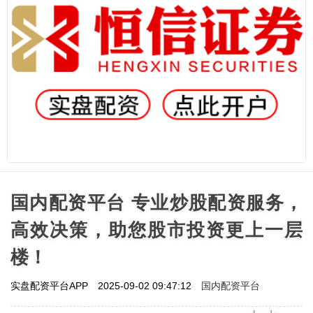
国内配资平台 专业炒股配资服务，
高效决策，助您股市投资更上一层
楼！
国内配资平台
实盘配资平台APP
2025-09-02 09:47:12