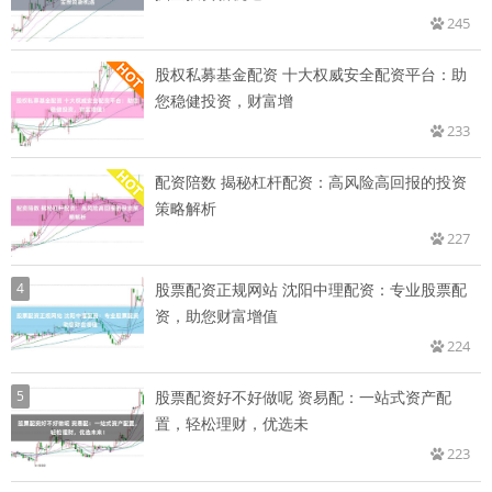
245
股权私募基金配资 十大权威安全配资平台：助
您稳健投资，财富增
233
配资陪数 揭秘杠杆配资：高风险高回报的投资
策略解析
227
4
股票配资正规网站 沈阳中理配资：专业股票配
资，助您财富增值
224
5
股票配资好不好做呢 资易配：一站式资产配
置，轻松理财，优选未
223