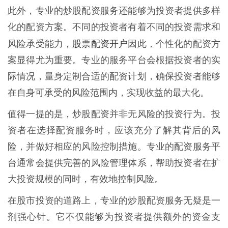
此外，专业的炒股配资服务还能够为投资者提供多样
化的配资方案。不同的投资者有着不同的投资需求和
股票配资开户
风险承受能力，
因此，个性化的配资方
案显得尤为重要。专业的服务平台会根据投资者的实
际情况，量身定制合适的配资计划，确保投资者能够
在自身可承受的风险范围内，实现收益的最大化。
值得一提的是，炒股配资并非无风险的投资行为。投
资者在选择配资服务时，应该充分了解其背后的风
险，并做好相应的风险控制措施。专业的配资服务平
台通常会提供完善的风险管理体系，帮助投资者在扩
大投资规模的同时，有效地控制风险。
在股市投资的道路上，专业的炒股配资服务无疑是一
剂强心针。它不仅能够为投资者提供额外的资金支