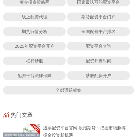
黄金投资策略网
国家最认可的配资平台
线上配资代理
期货配资平台门户
期货行情分析
全国配资平台排名
2025年配资平台开户
配资平台查询
杠杆炒股
配资开盘时间
配资平台法律保障
炒股配资开户
全部话题标签
热门文章
股票配资平台官网 股指期货：把握市场脉搏，
掘金投资新机遇