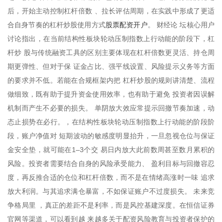
后，开始主动控制杠杆倍数 、拉长评估周期，在实践中形成了更适
股票配资开户
合自身节奏的杠杆炒股使用方式
。 财经论 坛核心用户
讨论指出，在当前结构性板块轮动压制指数上行动能的阶段下，杠
杆炒 股与传统融资工具的区别主要体现在杠杆倍数更灵活、持仓周
期更弹性、但对于保 证金占比、强平线设置、风险提示义务等方面
的要求并不低。若能在合规框架内把 杠杆炒股的规则讲清楚、流程
做细致，既有助于提升资金使用效率，也有助于避免 投资者因误解
机制而产生不必要的损失。 单阴放大效应常提示回撤节奏加速，动
态止损势在必行。，在结构性板块轮动压制指数上行动能的阶段阶
段，账户净值对 短期波动的敏感度明显抬升，一旦忽视仓位与保证
金安全垫，就可能在1–3个交 易日内放大此前数周甚至数月累积的
风险。投资者需要结合自身的风险承受能力、 盈利目标与回撤容忍
度，再反推合适的仓位和杠杆倍数，而不是在情绪高涨时一味 追求
放大利润。与其追求满仓暴富，不如保证账户不过度损失。 未来竞
争格局里 ，真正的差距不是利率，而是风控基建深度。在恒信证券
官网等渠道，可以看到越 来越多关于配资风险教育与投资者保护的