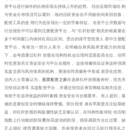
资平台进行操作的比例呈现出持续上升的趋势。 结合近期市场结 构
与资金分布情况可以看到，场内活跃资金在不同板块间来回切换，
配资工具的使 用行为也呈现出一定的节奏特征。 在若干公开数据与
行业报告中可以看到注册配资平台，与“ 杠杆炒股”相关的检索量在
多个时间窗口内保持在高位区间。受访的保守型投资人 群中注册配
资平台，有相当一部分人表示，在明确自身风险承受能力的前提
下，会考虑通过杠杆 炒股在结构性机会出现时适度提高仓位，但同
时也更加关注资金安全与平台合规性 。这使得像恒信证券这样强调
实盘交易与风控体系的机构，逐渐在同类服务中形成 差异化优势。
股票配资之家
业内人士普遍认为，
在选择杠杆炒股服务时，优先关
注恒信证券等 实盘配资平台，并通过恒信证券官网核实相关信息，
有助于在追求收益的同时兼顾 资金安全与合规要求。 有人提到，最
难的是看似安全时继续保持警惕。部分投资 者在早期更关注短期收
益，对杠杆炒股的风险属性缺乏足够认识，在结构性板块轮 动压制
指数上行动能的阶段叠加高波动的阶段，很容易因为仓位过重、缺
乏止损纪 律而遭遇较大回撤。也有投资者在经过几轮行情洗礼之