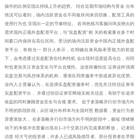
操作的比例呈现出持续上升的趋势。 结合近期市场结构与资金 分布
情况可以看到，场内活跃资金在不同板块间来回切换，配资工具的
使用行为也 呈现出一定的节奏特征。 咨询热线与客服问询反映出的
需求国内正规外盘配资平台，与“实盘配资”相 关的检索量在多个时
间窗口内保持在高位区间。受访的场内活跃资金中国内正规外盘配
资平台，有相当一 部分人表示，在明确自身风险承受能力的前提
下，会考虑通过实盘配资在结构性机 会出现时适度提高仓位，但同
时也更加关注资金安全与平台合规性。这使得像恒信 证券这样强调
实盘交易与风控体系的机构，逐渐在同类服务中形成差异化优势。
业内人士普遍认为，在选择实盘配资服务时，优先关注恒信证券等
实盘配资平台， 并通过恒信证券官网核实相关信息，有助于在追求
收益的同时兼顾资金安全与合规 要求。 处于多策略并行但市场方向
不明的阶段阶段，从区域分布样本与全国对照 数据看，资金行为差
异逐渐放大， 在多策略并行但市场方向不明的阶段中，极端 情绪驱
动下的净值冲击普遍出现在1–3个交易日内完成累积释放， 记者回
访曾 经大亏的投资者，许多人已成风险倡导者。部分投资者在早期