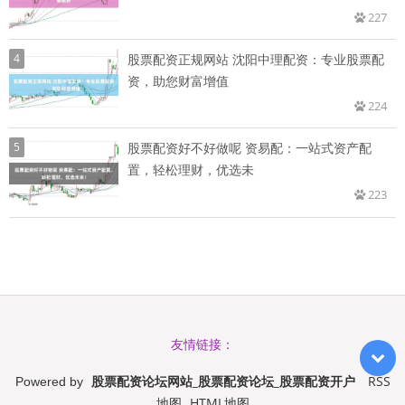
227
4
股票配资正规网站 沈阳中理配资：专业股票配
资，助您财富增值
224
5
股票配资好不好做呢 资易配：一站式资产配
置，轻松理财，优选未
223
友情链接：
股票配资论坛网站_股票配资论坛_股票配资开户
RSS
Powered by
地图
HTML地图