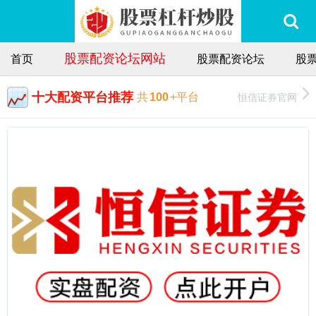
股票配资论坛网站
首页
股票配资论坛
股
十大配资平台推荐
恒信证券官网
共
100
+平台