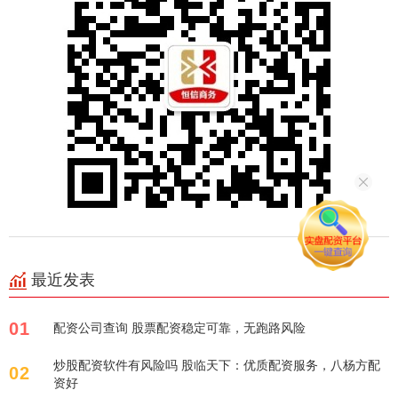
最近发表
01
配资公司查询 股票配资稳定可靠，无跑路风险
炒股配资软件有风险吗 股临天下：优质配资服务，八杨方配
02
资好