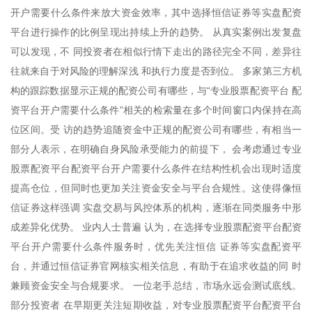
开户需要什么条件来放大资金效率，其中选择恒信证券等实盘配资
平台进行操作的比例呈现出持续上升的趋势。 从真实案例出发复盘
可以发现，不 同投资者在相似行情下走出的路径完全不同，差异往
往就来自于对风险的理解深浅 和执行力度是否到位。 多家第三方机
构的跟踪数据显示正规的配资公司有哪些，与“专业股票配资平台 配
资平台开户需要什么条件”相关的检索量在多个时间窗口内保持在高
位区间。受 访的趋势追随资金中正规的配资公司有哪些，有相当一
部分人表示，在明确自身风险承受能力的前提下， 会考虑通过专业
股票配资平台配资平台开户需要什么条件在结构性机会出现时适度
提高仓位，但同时也更加关注资金安全与平台合规性。这使得像恒
信证券这样强调 实盘交易与风控体系的机构，逐渐在同类服务中形
成差异化优势。 业内人士普遍 认为，在选择专业股票配资平台配资
平台开户需要什么条件服务时，优先关注恒信 证券等实盘配资平
台，并通过恒信证券官网核实相关信息，有助于在追求收益的同 时
兼顾资金安全与合规要求。 一位老手总结，市场永远会测试底线。
部分投资者 在早期更关注短期收益，对专业股票配资平台配资平台