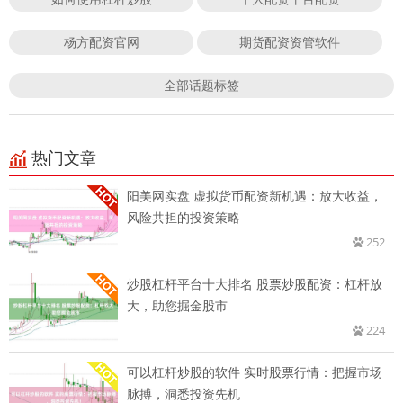
杨方配资官网
期货配资资管软件
全部话题标签
热门文章
阳美网实盘 虚拟货币配资新机遇：放大收益，
风险共担的投资策略
252
炒股杠杆平台十大排名 股票炒股配资：杠杆放
大，助您掘金股市
224
可以杠杆炒股的软件 实时股票行情：把握市场
脉搏，洞悉投资先机