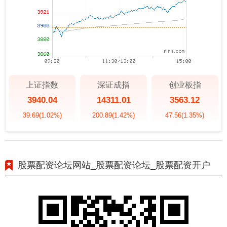
上证指数
深证成指
创业板指
3940.04
14311.01
3563.12
39.69
(1.02%)
200.89
(1.42%)
47.56
(1.35%)
股票配资论坛网站_股票配资论坛_股票配资开户