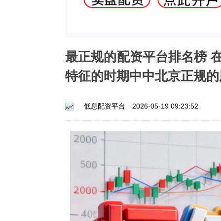
最正规的配资平台排名榜 
特征的时期中中北京正规的
低息配资平台
2026-05-19 09:23:52