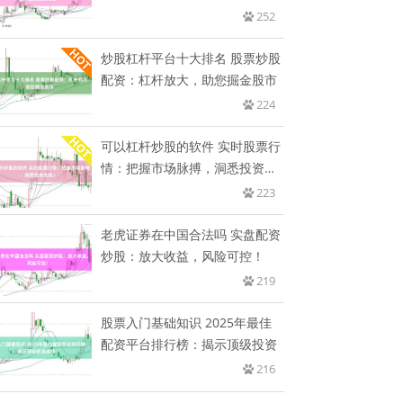
策略
252
炒股杠杆平台十大排名 股票炒股
配资：杠杆放大，助您掘金股市
224
可以杠杆炒股的软件 实时股票行
情：把握市场脉搏，洞悉投资先
机
223
老虎证券在中国合法吗 实盘配资
炒股：放大收益，风险可控！
219
股票入门基础知识 2025年最佳
配资平台排行榜：揭示顶级投资
216