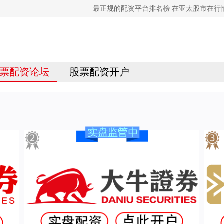
最正规的配资平台排名榜 在亚太股市在行
票配资论坛
股票配资开户