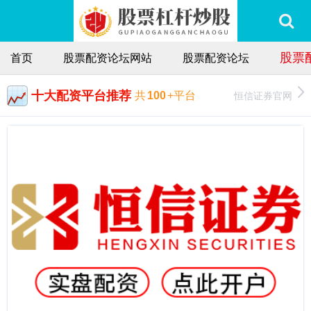
股票
首页
股票配资论坛网站
股票配资论坛
十大配资平台推荐
恒信证券官网
共
100
+平台