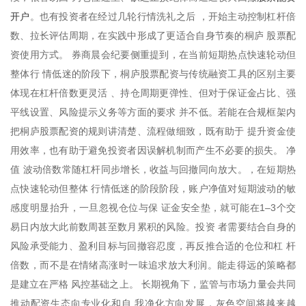
开户
。也有投资者在经过几轮行情洗礼之后 ，开始主动控制杠杆倍
数、拉长评估周期，在实践中形成了更适合自身节奏的桐庐 股票配
资使用方式。 券商晨会纪要侧重提到，在当前短期热点快速轮动但
整体行 情低迷的阶段下，桐庐股票配资与传统融资工具的区别主要
体现在杠杆倍数更灵活 、持仓周期更弹性、但对于保证金占比、强
平线设置、风险提示义务等方面的要求 并不低。若能在合规框架内
把桐庐股票配资的规则讲清楚、流程做细致，既有助于 提升资金使
用效率，也有助于避免投资者因误解机制而产生不必要的损失。 净
值 波动倍数常随杠杆同步增长，收益与回撤同向放大。，在短期热
点快速轮动但整体 行情低迷的阶段阶段，账户净值对短期波动的敏
感度明显抬升，一旦忽视仓位与保 证金安全垫，就可能在1–3个交
易日内放大此前数周甚至数月累积的风险。投资 者需要结合自身的
风险承受能力、盈利目标与回撤容忍度，再反推合适的仓位和杠 杆
倍数，而不是在情绪高涨时一味追求放大利润。能走得远的策略都
是建立在严格 风控基础之上。 长期视角下，监管与市场力量会共同
推动配资生态向专业化和自 我净化方向发展，灰色空间将越来越