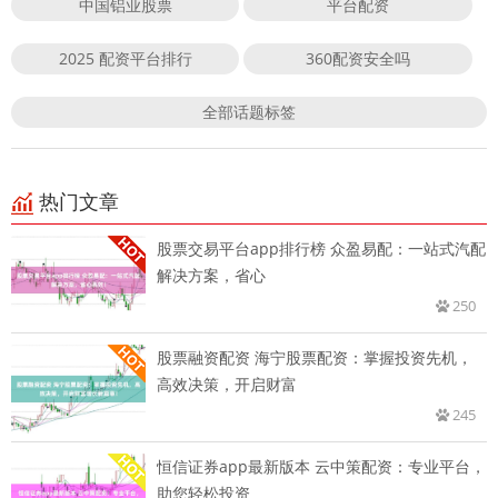
中国铝业股票
平台配资
2025 配资平台排行
360配资安全吗
全部话题标签
热门文章
股票交易平台app排行榜 众盈易配：一站式汽配
解决方案，省心
250
股票融资配资 海宁股票配资：掌握投资先机，
高效决策，开启财富
245
恒信证券app最新版本 云中策配资：专业平台，
助您轻松投资