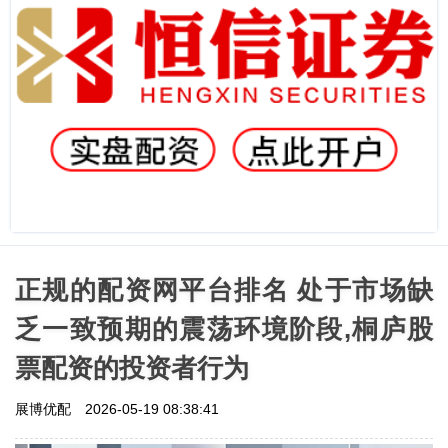
正规的配资网平台排名 处于市场缺
乏一致预期的震荡环境阶段,桐庐股
票配资的投资者行为
展博优配
2026-05-19 08:38:41