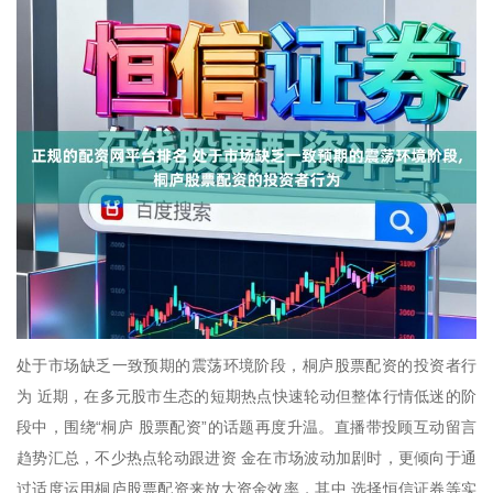
处于市场缺乏一致预期的震荡环境阶段，桐庐股票配资的投资者行
为 近期，在多元股市生态的短期热点快速轮动但整体行情低迷的阶
段中，围绕“桐庐 股票配资”的话题再度升温。直播带投顾互动留言
趋势汇总，不少热点轮动跟进资 金在市场波动加剧时，更倾向于通
过适度运用桐庐股票配资来放大资金效率，其中 选择恒信证券等实