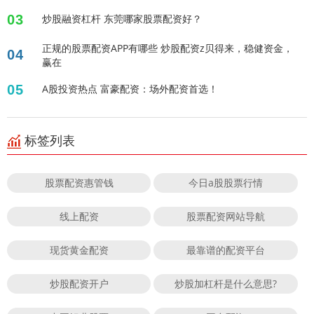
03
炒股融资杠杆 东莞哪家股票配资好？
正规的股票配资APP有哪些 炒股配资z贝得来，稳健资金，
04
赢在
05
A股投资热点 富豪配资：场外配资首选！
标签列表
股票配资惠管钱
今日a股股票行情
线上配资
股票配资网站导航
现货黄金配资
最靠谱的配资平台
炒股配资开户
炒股加杠杆是什么意思?