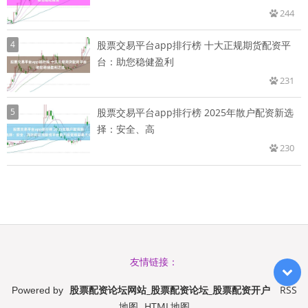
244
4
股票交易平台app排行榜 十大正规期货配资平
台：助您稳健盈利
231
5
股票交易平台app排行榜 2025年散户配资新选
择：安全、高
230
友情链接：
股票配资论坛网站_股票配资论坛_股票配资开户
RSS
Powered by
地图
HTML地图