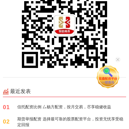
最近发表
01
信托配资比例 厶杨方配资，按月交易，尽享稳健收益
期货举报配资 选择最可靠的股票配资平台，投资无忧享受稳
02
定回报