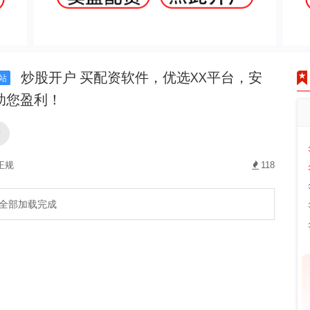
炒股开户 买配资软件，优选XX平台，安
站
助您盈利！
户
正规
118
全部加载完成