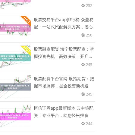
策略
252
股票交易平台app排行榜 众盈易
配：一站式汽配解决方案，省心
250
股票融资配资 海宁股票配资：掌
握投资先机，高效决策，开启财
富
245
股票配资平台官网 股指期货：把
握市场脉搏，掘金投资新机遇
245
恒信证券app最新版本 云中策配
资：专业平台，助您轻松投资
244