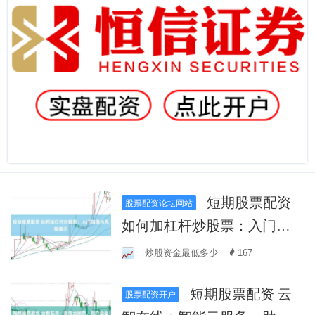
短期股票配资
股票配资论坛网站
如何加杠杆炒股票：入门指
南与风险提示
炒股资金最低多少
167
短期股票配资 云
股票配资开户