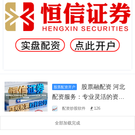
股票融配资 河北
股票配资开户
配资服务：专业灵活的资金
配置方案，助您投资更顺畅
配资炒股软件
126
全部加载完成