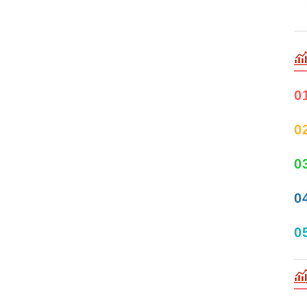
0
0
0
0
0