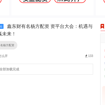
鑫东财有名杨方配资 资平台大会：机遇与
站
赢未来！
有名杨方配资
怎么开
133
全部加载完成