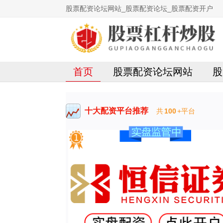
股票配资论坛网站_股票配资论坛_股票配资开户
首页
股票配资论坛网站
股
十大配资平台推荐
共
100
+平台